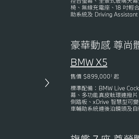
控台螢幕
、
全景式玻璃天幕
椅、無線充電座、18 吋輕
助系統
及 Driving Assis
豪華動感 尊尚
BMW X5
售價 $899,000
起
1
標準配備：BMW Live Cockp
幕、多功能真皮軚環連撥片、
側踏板、xDrive 智慧
車輔助系統連後泊鏡頭及自