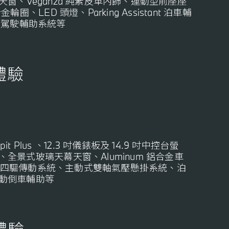
天窗
、Veganza 純素皮革內飾、運動型前座座
合金輪圈
、
LED 頭燈、
Parking Assistant 泊車輔
tant 駕駛輔助系統
等
體驗
it Plus 、12.3 吋儀錶板及 14.9 吋中控台螢
全景式玻璃天幕天窗、Aluminum 鋁合金車
型可變四驅傳動系統、主動式雙軸氣壓懸掛系統、泊
動倒車輔助等