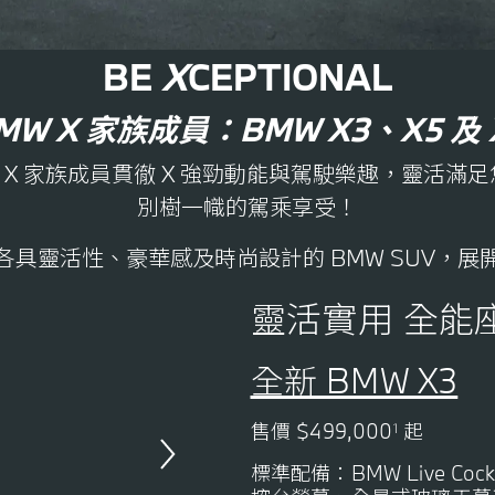
BE
X
CEPTIONAL
MW X 家族成員：BMW X3、X5 及 
 X 家族成員貫徹 X 強勁動能與駕駛樂趣，靈活
別樹一幟的駕乘享受！
各具靈活性、豪華感及時尚設計的 BMW SUV，
靈活實用 全能
全新 BMW X3
售價 $499,000
起
1
標準配備：BMW Live Cockpi