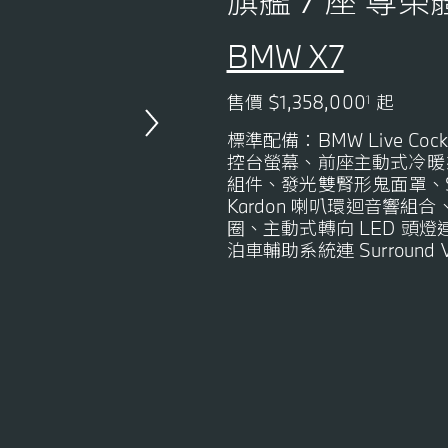
旗艦 7 座 尊榮
BMW X7
售價 $1,358,000
起
1
標準配備：BMW Live Cockpi
控台螢幕、前座主動式冷暖系統連
組件、
發光雙腎形鬼面罩
、
Kardon
喇叭環迴音響組合
、
圈、主動式轉向 LED 頭燈
泊車輔助系統連 Surround 