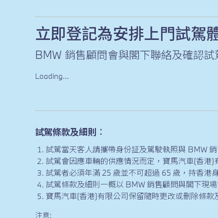
立即登記為安排上門試駕
BMW 銷售顧問會與閣下聯絡及確認
Loading…
試駕條款
及細則︰
試駕當天客人請攜帶身份証及駕駛執照與 BMW 
試駕會因應車輛的供應情況而定，寶馬汽車(香港
試駕者必須年滿 25 歲並不可超過 65 歲，持香港
試駕條款及細則一概以 BMW 銷售顧問與閣下現
寶馬汽車(香港)有限公司保留隨時更改或刪除條
注意: