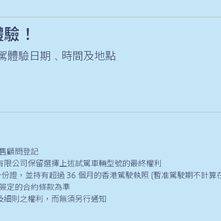
體驗！
試駕體驗日期﹑時間及地點
銷售顧問登記
)有限公司保留選擇上述試駕車輛型號的最終權利
身份證，並持有超過 36 個月的香港駕駛執照 (暫准駕駛期不計算
場簽定的合約條款為準
款及細則之權利，而無須另行通知