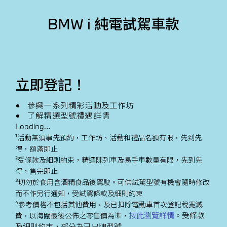
BMW i 純電試駕車款
立即登記！
參與一系列精彩活動及工作坊
了解精選型號禮遇詳情
Loading…
¹活動無須事先預約，工作坊、活動和禮品名額有限，先到先
得，額滿即止
²受條款及細則約束，精選陳列車及易手車數量有限，先到先
得，售完即止
³切勿於食用含酒精食品後駕駛。可供試駕型號有機會隨時修改
而不作另行通知，受試駕條款及細則約束
⁴參考價格不包括其他費用，及已扣除電動車首次登記稅寬減
按此瀏覽詳情
。受條款
費，以海關最後公佈之零售價為準，
及細則約束，部分為已出牌型號