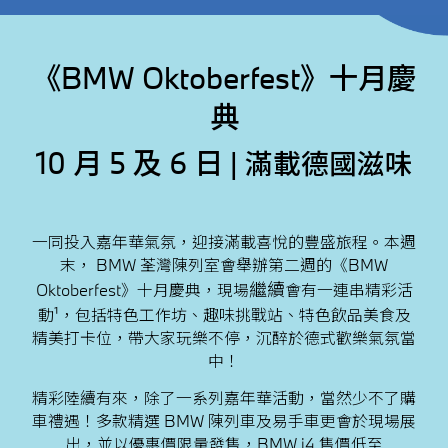
《
BMW Oktoberfest》十月慶
典
10 月 5
及 6 日 |
滿載德國滋味
一同投入嘉年華氣氛，迎接滿載喜悅的豐盛旅程。本週
末， BMW 荃灣陳列室會舉辦第二週的《BMW
繼續
Oktoberfest》十月慶典，現場
會有一連串精彩活
動¹，包括特色工作坊、趣味挑戰站、特色飲品美食及
精美打卡位，帶大家玩樂不停，沉醉於德式歡樂氣氛當
中！
精彩陸續有來，除了一系列嘉年華活動，當然少不了購
車禮遇！多款精選 BMW 陳列車及易手車更會於現場展
出，並以優惠價限量發售，BMW i4 售價低至