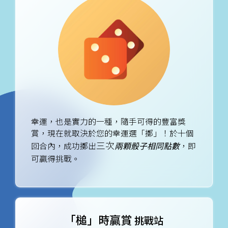
幸運，也是實力的一種，隨手可得的豐富獎
賞，現在就取決於您的幸運選「擲」！於十個
三次
回合內，成功擲出
兩顆骰子相同點數
，即
可贏得挑戰。
「槌」時贏賞
挑戰站