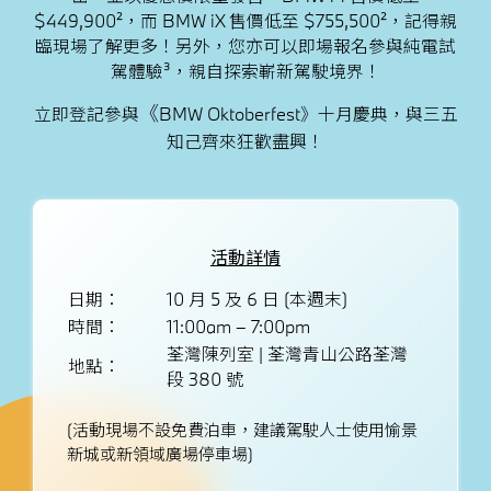
$449,900²，而 BMW iX 售價低至 $755,500²，記得親
臨現場了解更多！另外，您亦可以即場報名參與純電試
駕體驗
³
，親自探索嶄新駕駛境界！
《
立即登記參與
BMW Oktoberfest》十月慶典，與三五
知己齊來狂歡盡興！
活動詳情
日期：
10 月 5 及 6 日 (本週末)
時間：
11:00am – 7:00pm
荃灣陳列室 | 荃灣青山公路荃灣
地點：
段 380 號
(活動現場不設免費泊車，建議駕駛人士使用愉景
新城或新領域廣場停車場)