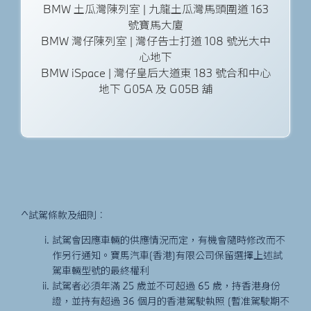
BMW 土瓜灣陳列室 | 九龍土瓜灣馬頭圍道 163
號寶馬大廈
BMW 灣仔陳列室 | 灣仔告士打道 108 號光大中
心地下
BMW iSpace | 灣仔皇后大道東 183 號合和中心
地下 G05A 及 G05B 舖
^試駕條款及細則︰
試駕會因應車輛的供應情況而定，有機會隨時修改而不
作另行通知。寶馬汽車(香港)有限公司保留選擇上述試
駕車輛型號的最終權利
試駕者必須年滿 25 歲並不可超過 65 歲，持香港身份
證，並持有超過 36 個月的香港駕駛執照 (暫准駕駛期不