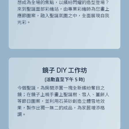
想成為全場的焦點，以繽紛閃耀的造型登場？
來到聖誕面部彩繪站，由專業彩繪師為您畫上
應節圖案，融入聖誕氛圍之中，全面展現自我
光彩。
鏡子 DIY 工作坊
(活動直至下午 5 時)
今個聖誕，為房間添置一塊全新繽紛奪目之
鏡；在鏡子上親手畫上聖誕樹、雪人、薑餅人
等節日圖案，並利用石英砂創造立體雪地效
果，製作出獨一無二的成品，為家居增添格
調。