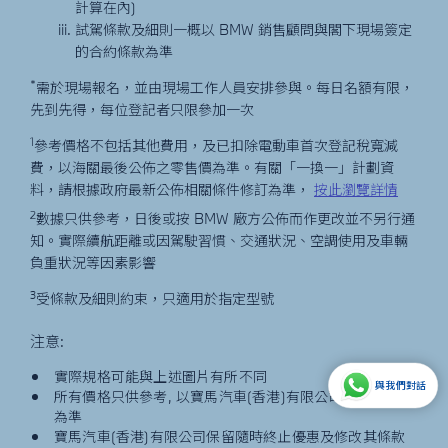
計算在內)
試駕條款及細則一概以 BMW 銷售顧問與閣下現場簽定
的合約條款為準
*
需於現場報名，並由現場工作人員安排參與。每日名額有限，
先到先得，每位登記者只限參加一次
1
參考價格不包括其他費用，及已扣除電動車首次登記稅寬減
費，以海關最後公佈之零售價為準。有關「一換一」計劃資
料，請根據政府最新公佈相關條件修訂為準，
按此瀏覽詳情
2
數據只供參考，日後或按 BMW 廠方公佈而作更改並不另行通
知。實際續航距離或因駕駛習慣、交通狀況、空調使用及車輛
負重狀況等因素影響
3
受條款及細則約束，只適用於指定型號
注意:
實際規格可能與上述圖片有所不同
與我們對話
所有價格只供參考, 以寶馬汽車(香港)有限公司的最終確認
為準
寶馬汽車(香港)有限公司保留隨時終止優惠及修改其條款