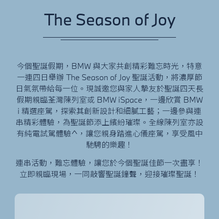
The Season of Joy
今個聖誕假期，BMW 與大家共創精彩難忘時光，特意
一連四日舉辦 The Season of Joy 聖誕活動，將濃厚節
日氣氛帶給每一位。現誠邀您與家人摯友於聖誕四天長
假期親臨荃灣陳列室或 BMW iSpace，一邊欣賞 BMW
i 精選座駕，探索其創新設計和細膩工藝；一邊參與連
串精彩體驗，為聖誕節添上繽紛璀璨。全線陳列室亦設
有純電試駕體驗^，讓您親身踏進心儀座駕，享受風中
馳騁的樂趣！
連串活動，難忘體驗，讓您於今個聖誕佳節一次盡享！
立即親臨現場，一同敲響聖誕鐘聲，迎接璀璨聖誕！