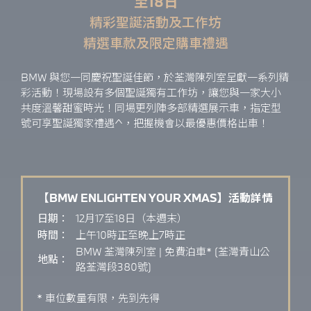
至18日
精彩聖誕活動及工作坊
精選車款及限定購車禮遇
BMW 與您一同慶祝聖誕佳節，於荃灣陳列室呈獻一系列精
彩活動！現場設有多個聖誕獨有工作坊，讓您與一家大小
共度溫馨甜蜜時光！同場更列陣多部精選展示車，指定型
號可享聖誕獨家禮遇^，把握機會以最優惠價格出車！
【BMW ENLIGHTEN YOUR XMAS】活動詳情
日期：
12月17至18日（本週末）
時間：
上午10時正至晚上7時正
BMW 荃灣陳列室 | 免費泊車* (荃灣青山公
地點：
路荃灣段380號)
* 車位數量有限，先到先得