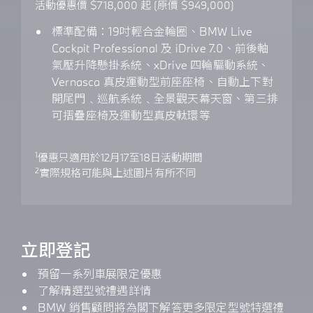
活動優惠價 $718,000 起 (原價 $949,000)
標準配備：19吋輕合金輪圈、BMW Live
Cockpit Professional 及 iDrive 7.0、前後軸
氣壓升降懸掛系統、xDrive 四輪驅動系統、
Vernasca 真皮運動型前座座椅、自動上下對
開尾門﹑巡航系統﹑全景觀天幕天窗、第三排
可摺疊座椅及運動型真皮軚環等
1
優惠只適用於12月17至18日活動期間
2
實際規格可能與上述圖片有所不同
立即登記
預留一系列車展限定優惠
了解精選型號禮遇詳情
BMW 銷售顧問將為閣下解答更多限定型號特選禮