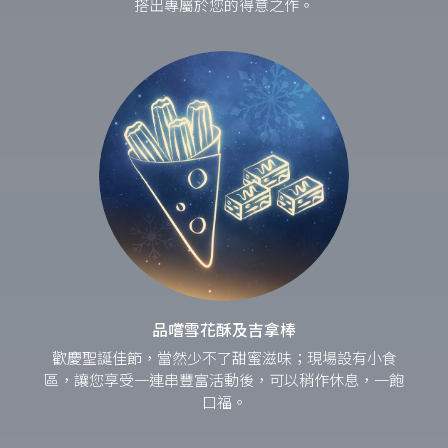
搭出專屬於您的得意之作。
品嚐雪花酥及吉拿棒
歡慶聖誕佳節，當然少不了甜蜜滋味；現場設有小食
區，讓您享受一連串豐富活動後，可以稍作休息，一飽
口福。