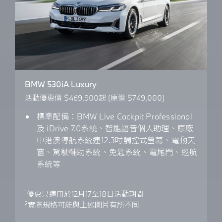
BMW 530iA Luxury
活動優惠價 $469,900起 (原價 $749,000)
標準配備：BMW Live Cockpit Professional
及 iDrive 7.0系統、智能語音個人助理、原廠
中港澳導航系統連12.3吋觸控式螢幕、電動天
窗、駕駛輔助系統、免匙系統、電尾門、巡航
系統等
1
優惠只適用於12月17至18日活動期間
2
實際規格可能與上述圖片有所不同