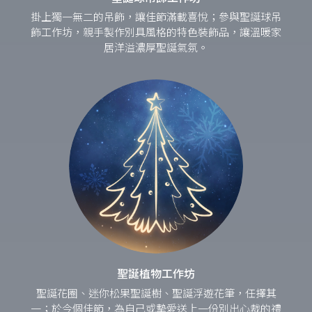
掛上獨一無二的吊飾，讓佳節滿載喜悅；參與聖誕球吊
飾工作坊，親手製作別具風格的特色裝飾品，讓溫暖家
居洋溢濃厚聖誕氣氛。
聖誕植物工作坊
聖誕花圈、迷你松果聖誕樹、聖誕浮遊花筆，任擇其
一；於今個佳節，為自己或摯愛送上一份別出心裁的禮