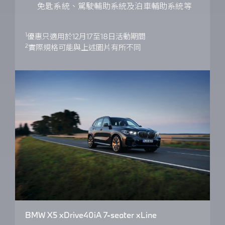
免匙系統、駕駛輔助系統及泊車輔助系統等
1
優惠只適用於12月17至18日活動期間
2
實際規格可能與上述圖片有所不同
BMW X5 xDrive40iA 7-seater xLine