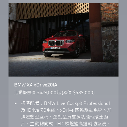
BMW X4 xDrive20iA
活動優惠價 $479,000起 (原價 $589,000)
標準配備：BMW Live Cockpit Professional
及 iDrive 7.0系統、xDrive 四輪驅動系統、前
排運動型座椅、運動型真皮多功能軚環連撥
片、主動轉向式 LED 頭燈連高燈輔助系統、