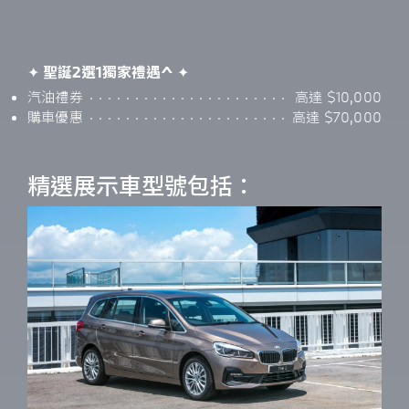
✦
聖誕2選1獨家禮遇^
✦
汽油禮券
高達 $10,000
購車優惠
高達 $70,000
精選展示車型號包括：