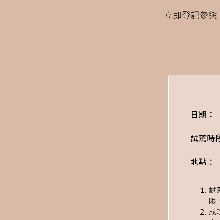
立即登記參與，
日期：
試駕時
地點：
試
限
成