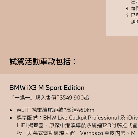
出
每
已
逾
試駕活動車款包括：
BMW iX3 M Sport Edition
^
「一換一」購入售價
$549,900起
WLTP 純電續航距離*高達460km
標準配備：BMW Live Cockpit Professional 及 iDri
HiFi 揚聲器、原廠中港澳導航系統連12.3吋觸控式螢
板、天幕式電動玻璃天窗、Vernasca 真皮内飾、M