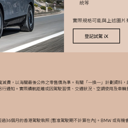
統等
實際規格可能與上述圖片
登記試駕 iX
寬減費，以海關最後公佈之零售價為準。有關「一換一」計劃資料，
不另行通知。實際續航距離或因駕駛習慣、交通狀況、空調使用及車輛
過36個月的香港駕駛執照 (暫准駕駛期不計算在內)。BMW 或有