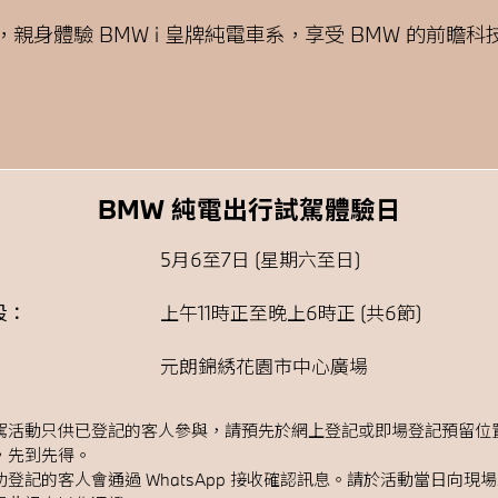
親身體驗 BMW i 皇牌純電車系，享受 BMW 的前瞻
BMW 純電出行試駕體驗日
5月6至7日 (星期六至日)
段：
上午11時正至晚上6時正 (共6節)
元朗錦綉花園市中心廣場
駕活動只供已登記的客人參與，請預先於網上登記或即場登記預留位
，先到先得。
功登記的客人會通過 WhatsApp 接收確認訊息。請於活動當日向現