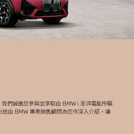
我們誠邀您參與並享馭由 BMW i 澎湃電能所驅
驗 。沿途由 BMW 專業銷售顧問為您作深入介紹，讓