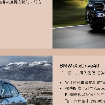
駛輔助系統包括車道轉換輔助、前方
等
BMW iX xDrive40
^
「一換一」購入售價
$8
WLTP 純電續航距離*
標準配備：21吋 Aer
吋儀錶板以及14.9吋中
頂
、六角形多功能軚環、