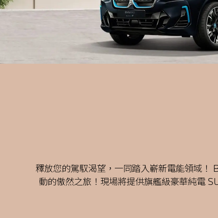
釋放您的駕馭渴望，一同踏入嶄新電能領域！ 
動的傲然之旅！
現場將提供旗艦級豪華純電 SUV