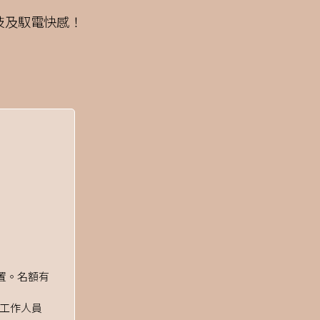
科技及馭電快感
！
置。名額有
場工作人員