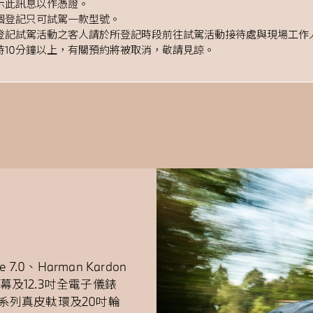
示此訊息以作憑證。
個登記只可試駕一款型號。
登記試駕活動之客人請於所登記時段前往試駕活動接待處與現場工作
時10分鐘以上，
有關預約將被取消
，敬請見諒。
ve 7.0、Harman Kardon
幕及12.3吋全電子儀錶
 系列真皮軚環及20吋輪