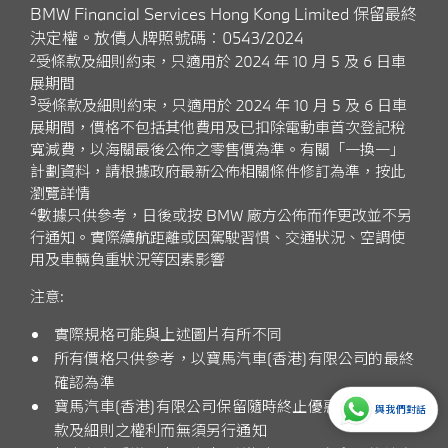
BMW Financial Services Hong Kong Limited 保留最終
決定權。放債人牌照號碼︰0543/2024
2
受條款及細則約束，只適用於 2024 年 10 月 5 及 6 日車
展期間
3
受條款及細則約束，只適用於 2024 年 10 月 5 及 6 日車
展期間，價格不包括其他費用及已扣除電動車首次登記稅
寬減費，以海關最後公佈之零售價為準。有關「一換一」
計劃資料，請根據政府最新公佈相關條件修訂為準，
按此
瀏覽詳情
4
數據只供參考，日後或按 BMW 廠方公佈而作更改並不另
行通知。實際續航距離或因駕駛習慣、交通狀況、空調使
用及車輛負重狀況等因素影響
注意:
實際規格可能與上述圖片有所不同
所有價格只供參考，以寶馬汽車(香港)有限公司的最終
確認為準
寶馬汽車(香港)有限公司保留隨時終止優惠及修改其條
與我們對話
款及細則之權利而無須另行通知