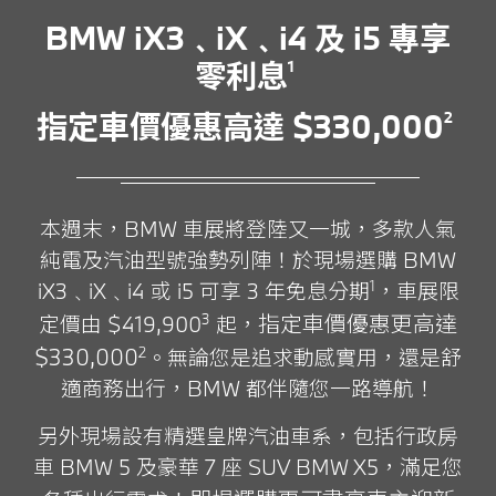
BMW iX3﹑iX
﹑i4 及 i5 專享
零利息
1
指定車價優惠高達
$330,000
2
本週末，BMW 車展將登陸又一城，多款人氣
純電及汽油型號強勢列陣！於現場選購 BMW
1
iX3﹑iX﹑i4 或 i5 可享 3 年免息分期
，
車展限
指定車價優惠更高達
3
定價由 $419,900
起，
$330,000
2
。
無論您是追求動感實用，還是舒
適商務出行，BMW 都伴隨您一路導航！
另外現場設有精選皇牌汽油車系，包括行政房
車 BMW 5 及豪華 7 座 SUV BMW X5
，
滿
足您