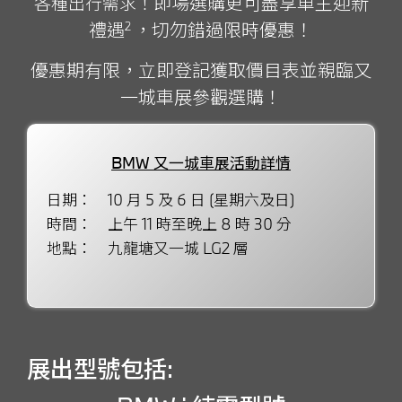
即場選購更可盡享車主迎新
各種出行需求！
禮遇
，切勿錯過限時優惠！
2
優惠期有限，立即登記獲取價目表並親臨又
一城車展參觀選購
！
BMW 又一城車展活動詳情
日期：
10 月 5 及 6 日 (星期六及日)
時間：
上午 11 時至晚上 8 時 30 分
地點：
九龍塘又一城 LG2 層
展出型號包括: