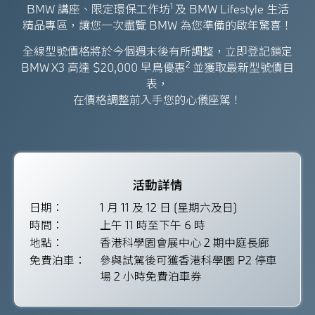
1
BMW 講座、限定環保工作坊
及 BMW Lifestyle 生活
精品專區，讓您一次盡覽 BMW 為您準備的啟年驚喜！
全線型號價格將於今個週末後有所調整，立即登記鎖定
2
BMW X3 高達 $20,000 早鳥優惠
並獲取最新型號價目
表，
在價格調整前入手您的心儀座駕！
活動詳情
日期：
1 月 11 及 12 日 (星期六及日)
時間：
上午 11 時至下午 6 時
地點：
香港科學園會展中心 2 期中庭長廊
免費泊車：
參與試駕後可獲香港科學園 P2 停車
場 2 小時免費泊車券