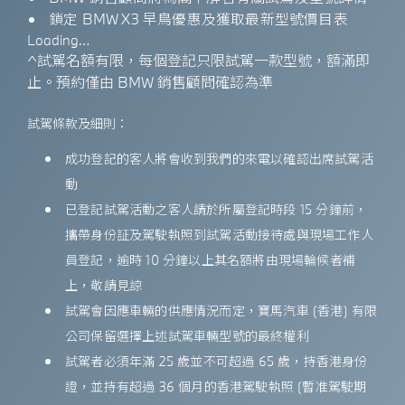
鎖定 BMW X3 早鳥優惠及獲取最新型號價目表
Loading…
試駕名額有限，每個登記只限試駕一款型號，額滿即
^
止。預約僅由 BMW 銷售顧問確認為準
試駕條款及細則：
成功登記的客人將會收到我們的來電以確認出席試駕活
動
已登記試駕活動之客人請於所屬登記時段 15 分鐘前，
攜帶身份証及駕駛執照到試駕活動接待處與現場工作人
員登記，逾時 10 分鐘以上其名額將由現場輪候者補
上，敬請見諒
試駕會因應車輛的供應情況而定，寶馬汽車 (香港) 有限
公司保留選擇上述試駕車輛型號的最終權利
試駕者必須年滿 25 歲並不可超過 65 歲，持香港身份
證，並持有超過 36 個月的香港駕駛執照 (暫准駕駛期